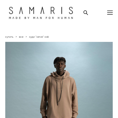
купить
>
все
>
худи "verve" oak