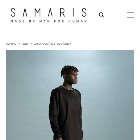
купить
>
все
>
джоггеры "ost" eco black