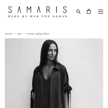
купить
>
все
>
платье "gang" black