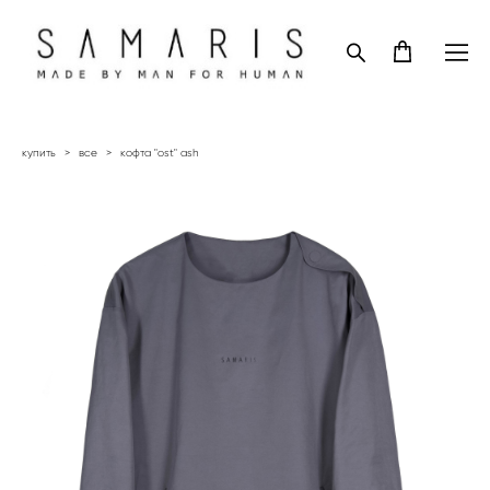
купить
>
все
>
кофта "ost" ash