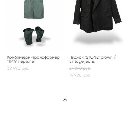
Комбинезон-трансформер
Пиджак "STONE" brown /
"1144" neptune
vintage jeans
39 990 pуб.
27 990 pуб.
14 990 pуб.